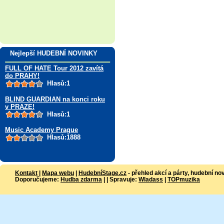
Nejlepší HUDEBNÍ NOVINKY
FULL OF HATE Tour 2012 zavítá
do PRAHY!
Hlasů:1
BLIND GUARDIAN na konci roku
v PRAZE!
Hlasů:1
Music Academy Prague
Hlasů:1888
Kontakt
|
Mapa webu
|
HudebníStage.cz
- přehled akcí a párty, hudební no
Doporučujeme:
Hudba zdarma
| | Spravuje:
Wladass
|
TOPmuzika