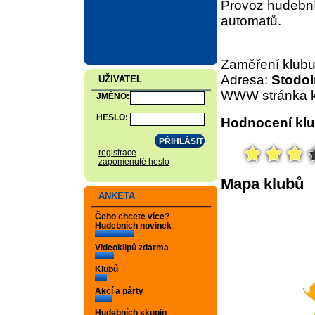
Provoz hudební
automatů.
Zaměření klub
Adresa:
Stodol
UŽIVATEL
WWW stránka k
JMÉNO:
HESLO:
Hodnocení klu
registrace
zapomenuté heslo
Mapa klubů
ANKETA
Čeho chcete více?
Hudebních novinek
Videoklipů zdarma
Klubů
Akcí a párty
Hudebních skupin