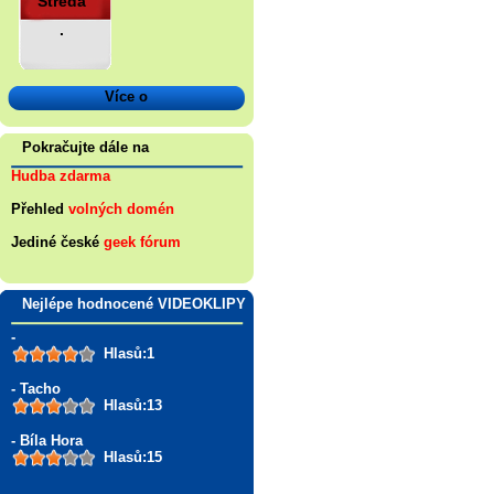
Středa
.
Více o
Pokračujte dále na
Hudba zdarma
Přehled
volných domén
Jediné české
geek fórum
Nejlépe hodnocené VIDEOKLIPY
-
Hlasů:1
- Tacho
Hlasů:13
- Bíla Hora
Hlasů:15