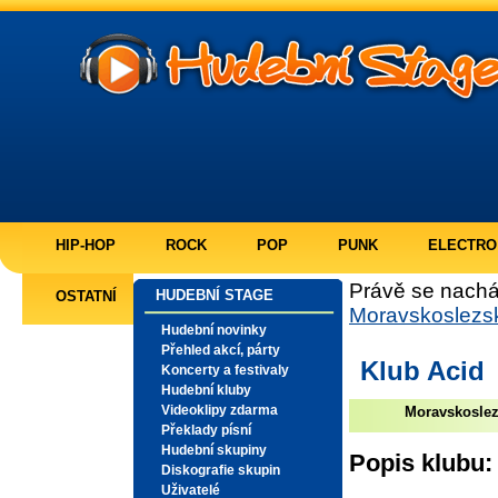
HIP-HOP
ROCK
POP
PUNK
ELECTRO
Právě se nachá
HUDEBNÍ STAGE
OSTATNÍ
Moravskoslezsk
Hudební novinky
Přehled akcí, párty
Klub Acid
Koncerty a festivaly
Hudební kluby
Videoklipy zdarma
Moravskoslez
Překlady písní
Hudební skupiny
Popis klubu:
Diskografie skupin
Uživatelé