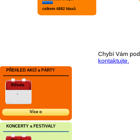
celkem 4882 hlasů
Chybí Vám podr
kontaktujte.
PŘEHLED AKCÍ a PÁRTY
Středa
.
Více o
KONCERTY a FESTIVALY