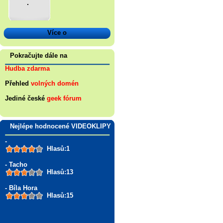
.
Více o
Pokračujte dále na
Hudba zdarma
Přehled
volných domén
Jediné české
geek fórum
Nejlépe hodnocené VIDEOKLIPY
-
Hlasů:1
- Tacho
Hlasů:13
- Bíla Hora
Hlasů:15