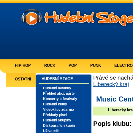
HIP-HOP
ROCK
POP
PUNK
ELECTRO
Právě se nachá
HUDEBNÍ STAGE
OSTATNÍ
Liberecký kraj
Hudební novinky
Přehled akcí, párty
Music Cent
Koncerty a festivaly
Hudební kluby
Videoklipy zdarma
Liberecký kra
Překlady písní
Hudební skupiny
Popis klubu:
Diskografie skupin
Uživatelé