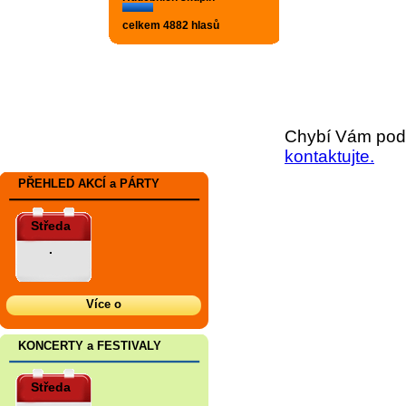
celkem 4882 hlasů
Chybí Vám podr
kontaktujte.
PŘEHLED AKCÍ a PÁRTY
Středa
.
Více o
KONCERTY a FESTIVALY
Středa