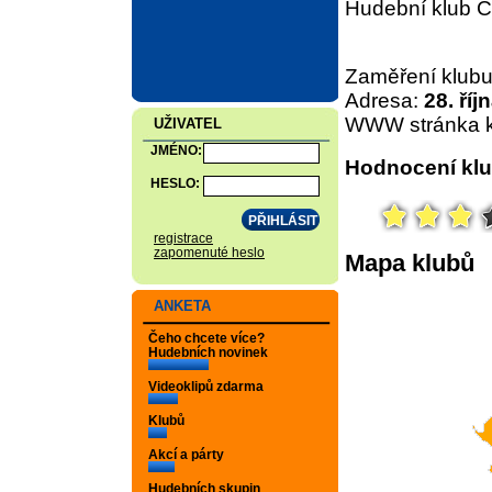
Hudební klub C
Zaměření klub
Adresa:
28. ří
WWW stránka k
UŽIVATEL
JMÉNO:
Hodnocení klu
HESLO:
registrace
zapomenuté heslo
Mapa klubů
ANKETA
Čeho chcete více?
Hudebních novinek
Videoklipů zdarma
Klubů
Akcí a párty
Hudebních skupin