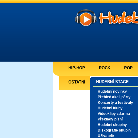
HIP-HOP
ROCK
POP
HUDEBNÍ STAGE
OSTATNÍ
Hudební novinky
Přehled akcí, párty
Koncerty a festivaly
Hudební kluby
Videoklipy zdarma
Překlady písní
Hudební skupiny
Diskografie skupin
Uživatelé