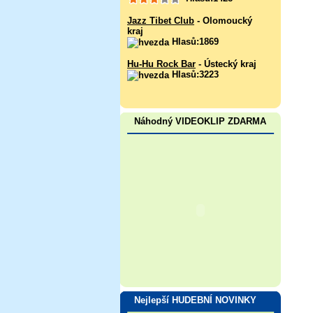
Jazz Tibet Club
- Olomoucký
kraj
Hlasů:1869
Hu-Hu Rock Bar
- Ústecký kraj
Hlasů:3223
Náhodný VIDEOKLIP ZDARMA
Nejlepší HUDEBNÍ NOVINKY