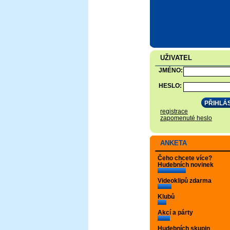
UŽIVATEL
JMÉNO:
HESLO:
registrace
zapomenuté heslo
ANKETA
Čeho chcete více?
Hudebních novinek
Videoklipů zdarma
Klubů
Akcí a párty
Hudebních skupin