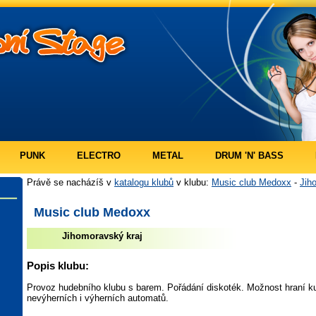
PUNK
ELECTRO
METAL
DRUM 'N' BASS
Právě se nacházíš v
katalogu klubů
v klubu:
Music club Medoxx
-
Jih
Music club Medoxx
Jihomoravský kraj
Popis klubu:
Provoz hudebního klubu s barem. Pořádání diskoték. Možnost hraní kul
nevýherních i výherních automatů.