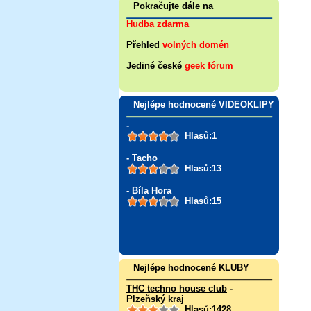
Pokračujte dále na
Hudba zdarma
Přehled
volných domén
Jediné české
geek fórum
Nejlépe hodnocené VIDEOKLIPY
-
Hlasů:1
- Tacho
Hlasů:13
- Bíla Hora
Hlasů:15
Nejlépe hodnocené KLUBY
THC techno house club
-
Plzeňský kraj
Hlasů:1428