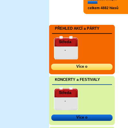
celkem 4882 hlasů
PŘEHLED AKCÍ a PÁRTY
Středa
.
Více o
KONCERTY a FESTIVALY
Středa
.
Více o