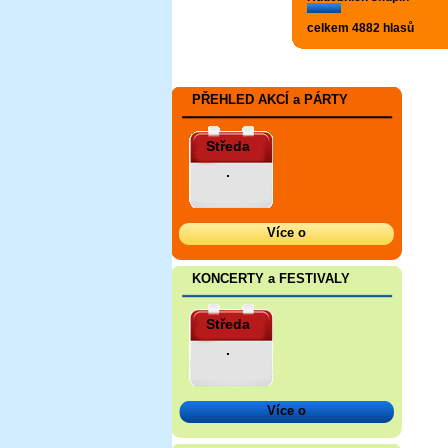
celkem 4882 hlasů
PŘEHLED AKCÍ a PÁRTY
Středa
.
Více o
KONCERTY a FESTIVALY
Středa
.
Více o