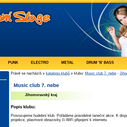
PUNK
ELECTRO
METAL
DRUM 'N' BASS
Právě se nacházíš v
katalogu klubů
v klubu:
Music club 7. nebe
-
Jiho
Music club 7. nebe
Jihomoravský kraj
Popis klubu:
Provozujeme hudební klub. Pořádáme pravidelné taneční akce. K dispo
projekce, plasmové obrazovky či WiFi připojení k internetu