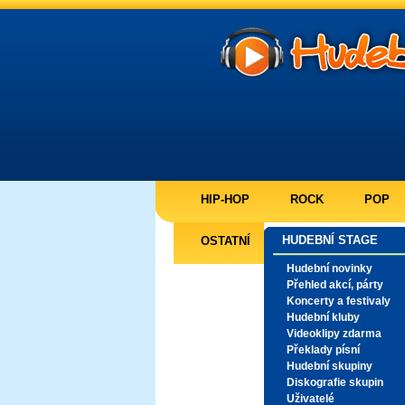
HIP-HOP
ROCK
POP
HUDEBNÍ STAGE
OSTATNÍ
Hudební novinky
Přehled akcí, párty
Koncerty a festivaly
Hudební kluby
Videoklipy zdarma
Překlady písní
Hudební skupiny
Diskografie skupin
Uživatelé