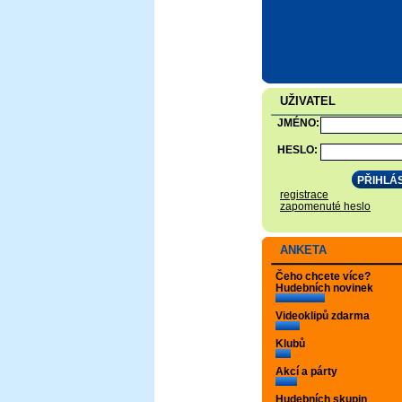
UŽIVATEL
JMÉNO:
HESLO:
registrace
zapomenuté heslo
ANKETA
Čeho chcete více?
Hudebních novinek
Videoklipů zdarma
Klubů
Akcí a párty
Hudebních skupin