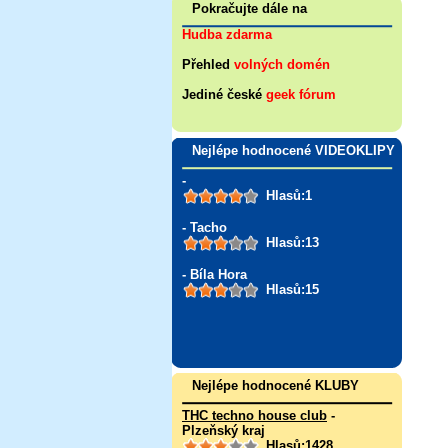
Pokračujte dále na
Hudba zdarma
Přehled
volných domén
Jediné české
geek fórum
Nejlépe hodnocené VIDEOKLIPY
-
Hlasů:1
- Tacho
Hlasů:13
- Bíla Hora
Hlasů:15
Nejlépe hodnocené KLUBY
THC techno house club
-
Plzeňský kraj
Hlasů:1428