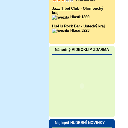
Jazz Tibet Club
- Olomoucký
kraj
Hlasů:1869
Hu-Hu Rock Bar
- Ústecký kraj
Hlasů:3223
Náhodný VIDEOKLIP ZDARMA
Nejlepší HUDEBNÍ NOVINKY