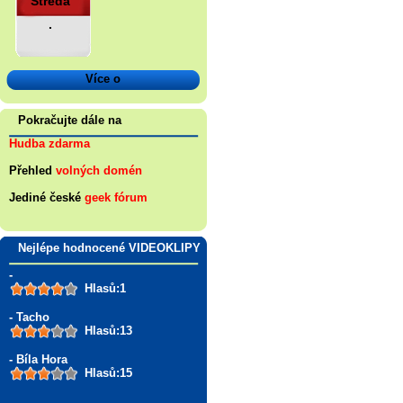
Středa
.
Více o
Pokračujte dále na
Hudba zdarma
Přehled
volných domén
Jediné české
geek fórum
Nejlépe hodnocené VIDEOKLIPY
-
Hlasů:1
- Tacho
Hlasů:13
- Bíla Hora
Hlasů:15