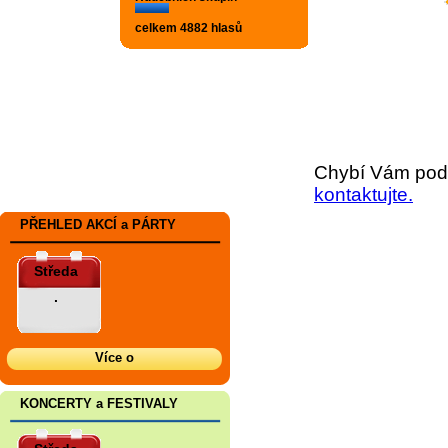
celkem 4882 hlasů
Chybí Vám podr
kontaktujte.
PŘEHLED AKCÍ a PÁRTY
Středa
.
Více o
KONCERTY a FESTIVALY