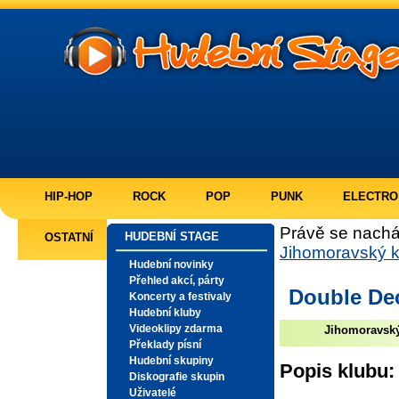
HIP-HOP
ROCK
POP
PUNK
ELECTRO
Právě se nachá
HUDEBNÍ STAGE
OSTATNÍ
Jihomoravský k
Hudební novinky
Přehled akcí, párty
Double De
Koncerty a festivaly
Hudební kluby
Videoklipy zdarma
Jihomoravský
Překlady písní
Hudební skupiny
Popis klubu:
Diskografie skupin
Uživatelé