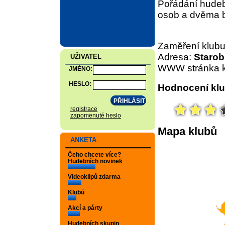
Pořádání hudeb
osob a dvěma b
Zaměření klub
Adresa:
Starob
UŽIVATEL
WWW stránka k
JMÉNO:
HESLO:
Hodnocení klu
registrace
zapomenuté heslo
Mapa klubů
ANKETA
Čeho chcete více?
Hudebních novinek
Videoklipů zdarma
Klubů
Akcí a párty
Hudebních skupin