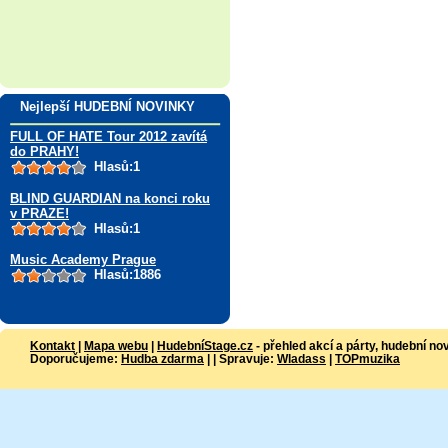
Nejlepší HUDEBNÍ NOVINKY
FULL OF HATE Tour 2012 zavítá
do PRAHY!
Hlasů:1
BLIND GUARDIAN na konci roku
v PRAZE!
Hlasů:1
Music Academy Prague
Hlasů:1886
Kontakt
|
Mapa webu
|
HudebníStage.cz
- přehled akcí a párty, hudební no
Doporučujeme:
Hudba zdarma
| | Spravuje:
Wladass
|
TOPmuzika