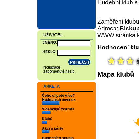
Hudební klub s
Zaměření klub
Adresa:
Biskup
WWW stránka k
UŽIVATEL
JMÉNO:
Hodnocení klu
HESLO:
registrace
zapomenuté heslo
Mapa klubů
ANKETA
Čeho chcete více?
Hudebních novinek
Videoklipů zdarma
Klubů
Akcí a párty
Hudebních skupin