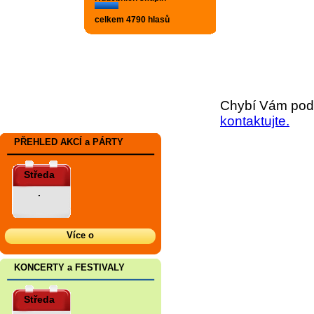
celkem 4790 hlasů
Chybí Vám podr
kontaktujte.
PŘEHLED AKCÍ a PÁRTY
Středa
.
Více o
KONCERTY a FESTIVALY
Středa