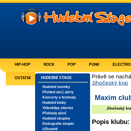
HIP-HOP
ROCK
POP
PUNK
ELECTRO
Právě se nachá
HUDEBNÍ STAGE
OSTATNÍ
Jihočeský kraj
Hudební novinky
Přehled akcí, párty
Maxim clu
Koncerty a festivaly
Hudební kluby
Videoklipy zdarma
Jihočeský kra
Překlady písní
Hudební skupiny
Popis klubu:
Diskografie skupin
Uživatelé