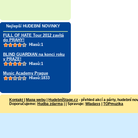
Nejlepší HUDEBNÍ NOVINKY
FULL OF HATE Tour 2012 zavítá
do PRAHY!
Hlasů:1
BLIND GUARDIAN na konci roku
v PRAZE!
Hlasů:1
Music Academy Prague
Hlasů:1833
Kontakt
|
Mapa webu
|
HudebníStage.cz
- přehled akcí a párty, hudební no
Doporučujeme:
Hudba zdarma
| | Spravuje:
Wladass
|
TOPmuzika