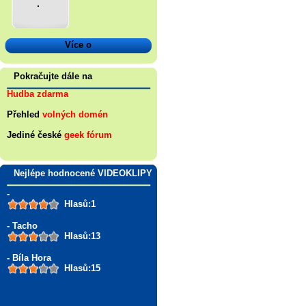
.
Více o
Pokračujte dále na
Hudba zdarma
Přehled
volných domén
Jediné české
geek fórum
Nejlépe hodnocené VIDEOKLIPY
-
Hlasů:1
- Tacho
Hlasů:13
- Bíla Hora
Hlasů:15