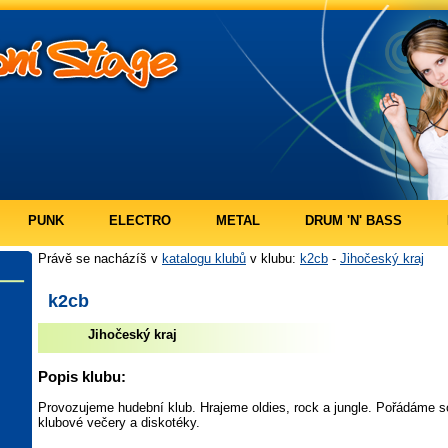
PUNK
ELECTRO
METAL
DRUM 'N' BASS
Právě se nacházíš v
katalogu klubů
v klubu:
k2cb
-
Jihočeský kraj
k2cb
Jihočeský kraj
Popis klubu:
Provozujeme hudební klub. Hrajeme oldies, rock a jungle. Pořádáme s
klubové večery a diskotéky.