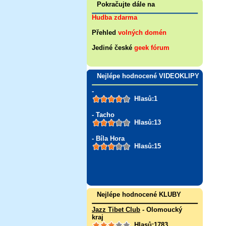
Pokračujte dále na
Hudba zdarma
Přehled
volných domén
Jediné české
geek fórum
Nejlépe hodnocené VIDEOKLIPY
-
Hlasů:1
- Tacho
Hlasů:13
- Bíla Hora
Hlasů:15
Nejlépe hodnocené KLUBY
Jazz Tibet Club
- Olomoucký
kraj
Hlasů:1783