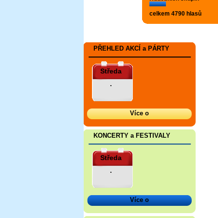
celkem 4790 hlasů
PŘEHLED AKCÍ a PÁRTY
Středa
.
Více o
KONCERTY a FESTIVALY
Středa
.
Více o