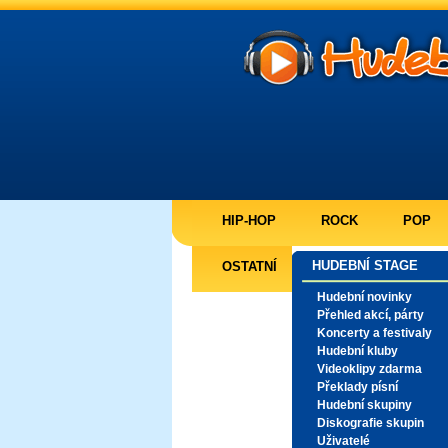
HIP-HOP
ROCK
POP
HUDEBNÍ STAGE
OSTATNÍ
Hudební novinky
Přehled akcí, párty
Koncerty a festivaly
Hudební kluby
Videoklipy zdarma
Překlady písní
Hudební skupiny
Diskografie skupin
Uživatelé