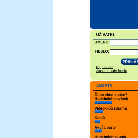
UŽIVATEL
JMÉNO:
HESLO:
registrace
zapomenuté heslo
ANKETA
Čeho chcete více?
Hudebních novinek
Videoklipů zdarma
Klubů
Akcí a párty
Hudebních skupin