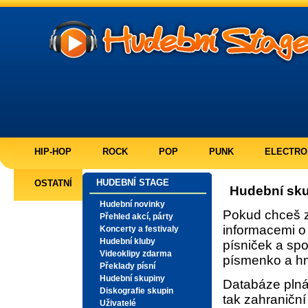
HIP-HOP
ROCK
POP
PUNK
ELECTRO
HUDEBNÍ STAGE
OSTATNÍ
Hudební sk
Hudební novinky
Pokud chceš 
Přehled akcí, párty
informacemi o 
Koncerty a festivaly
Hudební kluby
písniček a spo
Videoklipy zdarma
písmenko a hn
Překlady písní
Hudební skupiny
Databáze pln
Diskografie skupin
tak zahraničn
Uživatelé