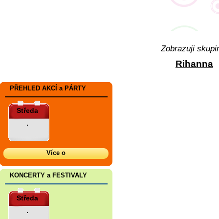
Zobrazuji skupi
Rihanna
PŘEHLED AKCÍ a PÁRTY
Středa
.
Více o
KONCERTY a FESTIVALY
Středa
.