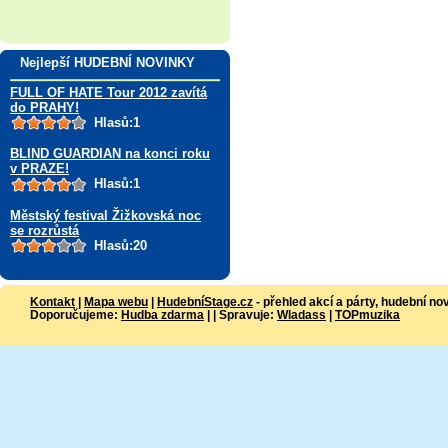
Nejlepší HUDEBNÍ NOVINKY
FULL OF HATE Tour 2012 zavítá
do PRAHY!
Hlasů:1
BLIND GUARDIAN na konci roku
v PRAZE!
Hlasů:1
Městský festival Žižkovská noc
se rozrůstá
Hlasů:20
Kontakt
|
Mapa webu
|
HudebníStage.cz
- přehled akcí a párty, hudební no
Doporučujeme:
Hudba zdarma
| | Spravuje:
Wladass
|
TOPmuzika