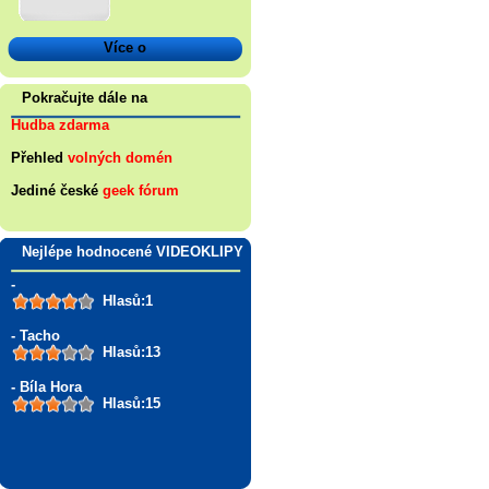
Více o
Pokračujte dále na
Hudba zdarma
Přehled
volných domén
Jediné české
geek fórum
Nejlépe hodnocené VIDEOKLIPY
-
Hlasů:1
- Tacho
Hlasů:13
- Bíla Hora
Hlasů:15