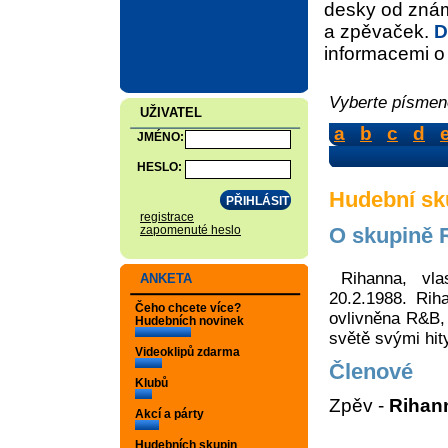
desky od znám
a zpěvaček.
D
informacemi o d
Vyberte písmeno
UŽIVATEL
a
b
c
d
JMÉNO:
HESLO:
Hudební sk
registrace
O skupině 
zapomenuté heslo
Rihanna, vl
ANKETA
20.2.1988. Rih
Čeho chcete více?
ovlivněna R&B,
Hudebních novinek
světě svými hity
Videoklipů zdarma
Členové
Klubů
Zpěv -
Rihan
Akcí a párty
Hudebních skupin