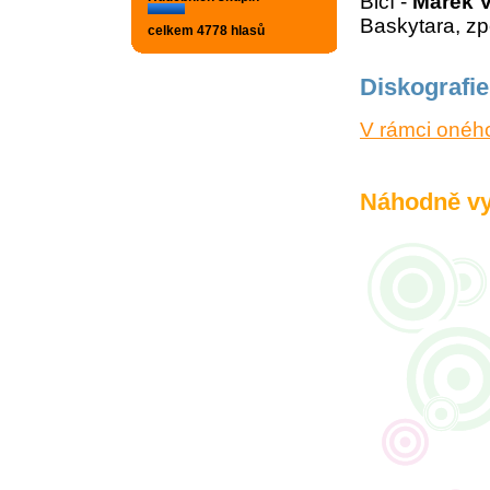
Bicí -
Marek V
Baskytara, zp
celkem 4778 hlasů
Diskografie
V rámci onéh
Náhodně vy