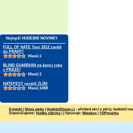
Nejlepší HUDEBNÍ NOVINKY
FULL OF HATE Tour 2012 zavítá
do PRAHY!
Hlasů:1
BLIND GUARDIAN na konci roku
v PRAZE!
Hlasů:1
HATEFEST rozdrtí ZLÍN!
Hlasů:1488
Kontakt
|
Mapa webu
|
HudebníStage.cz
- přehled akcí a párty, hudební no
Doporučujeme:
Hudba zdarma
| | Spravuje:
Wladass
|
TOPmuzika