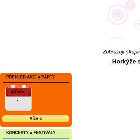
Zobrazuji skupi
Horkýže s
PŘEHLED AKCÍ a PÁRTY
Středa
.
Více o
KONCERTY a FESTIVALY