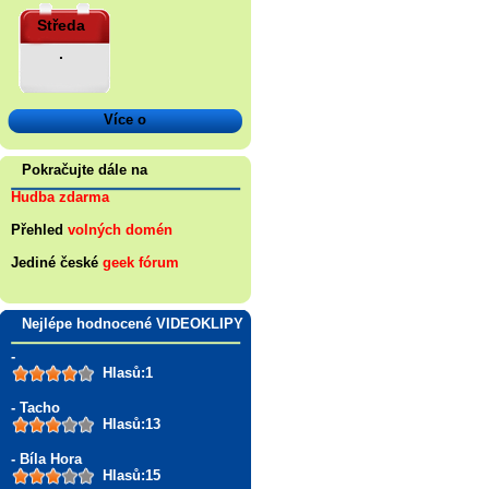
Středa
.
Více o
Pokračujte dále na
Hudba zdarma
Přehled
volných domén
Jediné české
geek fórum
Nejlépe hodnocené VIDEOKLIPY
-
Hlasů:1
- Tacho
Hlasů:13
- Bíla Hora
Hlasů:15