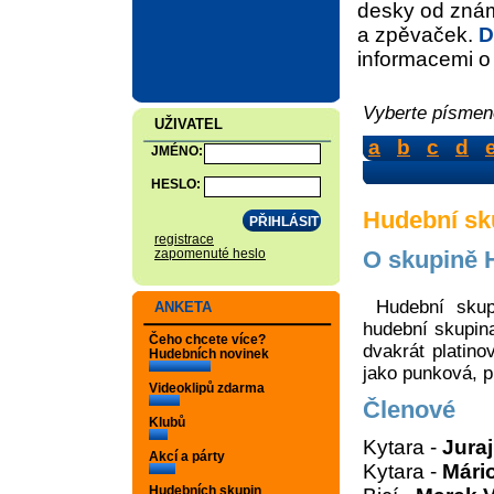
desky od znám
a zpěvaček.
D
informacemi o d
Vyberte písmeno
UŽIVATEL
a
b
c
d
JMÉNO:
HESLO:
Hudební sk
registrace
O skupině H
zapomenuté heslo
Hudební skup
ANKETA
hudební skupina
Čeho chcete více?
dvakrát platin
Hudebních novinek
jako punková, 
Videoklipů zdarma
Členové
Klubů
Kytara -
Juraj
Akcí a párty
Kytara -
Mári
Hudebních skupin