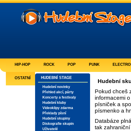
HIP-HOP
ROCK
POP
PUNK
ELECTRO
HUDEBNÍ STAGE
OSTATNÍ
Hudební sk
Hudební novinky
Pokud chceš 
Přehled akcí, párty
informacemi o 
Koncerty a festivaly
Hudební kluby
písniček a spo
Videoklipy zdarma
písmenko a hn
Překlady písní
Hudební skupiny
Databáze pln
Diskografie skupin
tak zahraničn
Uživatelé