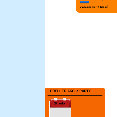
celkem 4757 hlasů
PŘEHLED AKCÍ a PÁRTY
Středa
.