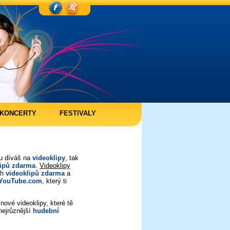
KONCERTY
FESTIVALY
ou díváš na
videoklipy
, tak
lipů zdarma
.
Videoklipy
ch
videoklipů zdarma
a
YouTube.com
, který ti
nové videoklipy, které tě
nejrůznější
hudební