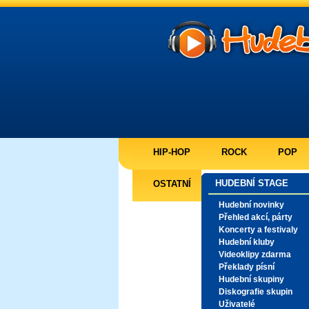
HIP-HOP
ROCK
POP
HUDEBNÍ STAGE
OSTATNÍ
Hudební novinky
Přehled akcí, párty
Koncerty a festivaly
Hudební kluby
Videoklipy zdarma
Překlady písní
Hudební skupiny
Diskografie skupin
Uživatelé