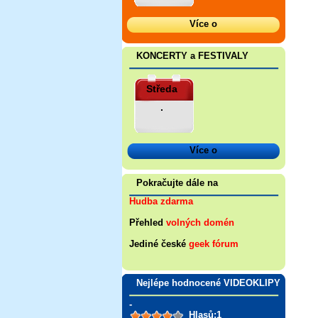
Více o
KONCERTY a FESTIVALY
Středa
.
Více o
Pokračujte dále na
Hudba zdarma
Přehled
volných domén
Jediné české
geek fórum
Nejlépe hodnocené VIDEOKLIPY
-
Hlasů:1