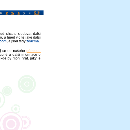
u
v
w
x
y z
0-9
kud chcete sledovat další
o, a hned vidíte jaké další
.com
, a jsou tedy
zdarma
.
vej se do našeho
přehledu
upné a další informace o
 kde by mohl hrát, jaký je