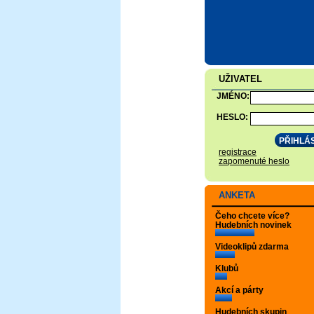
UŽIVATEL
JMÉNO:
HESLO:
registrace
zapomenuté heslo
ANKETA
Čeho chcete více?
Hudebních novinek
Videoklipů zdarma
Klubů
Akcí a párty
Hudebních skupin