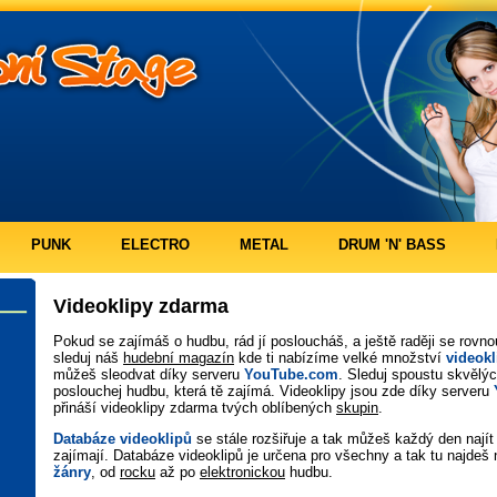
PUNK
ELECTRO
METAL
DRUM 'N' BASS
Videoklipy zdarma
Pokud se zajímáš o hudbu, rád jí posloucháš, a ještě raději se rovn
sleduj náš
hudební magazín
kde ti nabízíme velké množství
videok
můžeš sleodvat díky serveru
YouTube.com
. Sleduj spoustu skvělý
poslouchej hudbu, která tě zajímá. Videoklipy jsou zde díky serveru
přináší videoklipy zdarma tvých oblíbených
skupin
.
Databáze videoklipů
se stále rozšiřuje a tak můžeš každý den najít 
zajímají. Databáze videoklipů je určena pro všechny a tak tu najdeš 
žánry
, od
rocku
až po
elektronickou
hudbu.