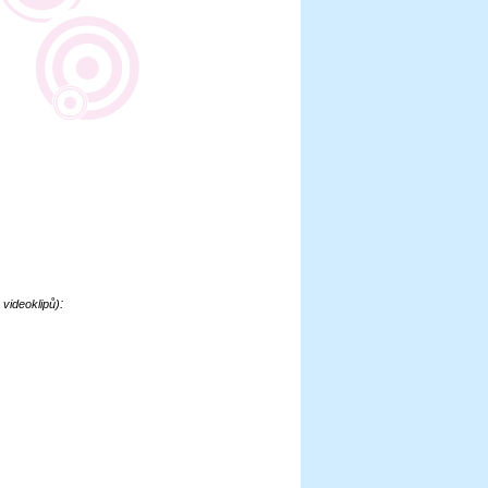
:
videoklipů)