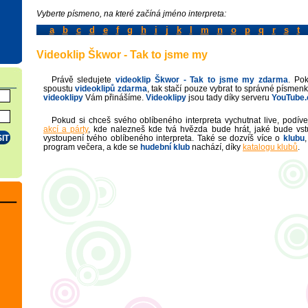
Vyberte písmeno, na které začíná jméno interpreta:
a
b
c
d
e
f
g
h
i
j
k
l
m
n
o
p
q
r
s
t
Videoklip Škwor - Tak to jsme my
Právě sledujete
videoklip
Škwor - Tak to jsme my
zdarma
. Po
spoustu
videoklipů zdarma
, tak stačí pouze vybrat to správné písmenk
videoklipy
Vám přinášíme.
Videoklipy
jsou tady díky serveru
YouTube
Pokud si chceš svého oblíbeného interpreta vychutnat live, podí
akcí a párty
, kde nalezneš kde tvá hvězda bude hrát, jaké bude vst
vystoupení tvého oblíbeného interpreta. Také se dozvíš více o
klubu
,
program večera, a kde se
hudební klub
nachází, díky
katalogu klubů
.