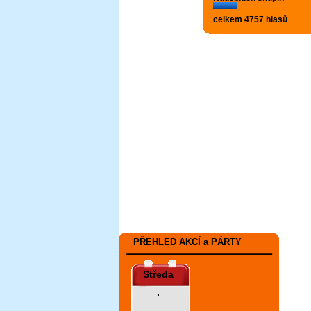
celkem 4757 hlasů
PŘEHLED AKCÍ a PÁRTY
Středa
.