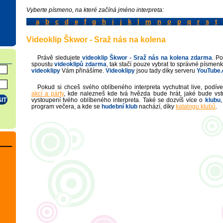
Vyberte písmeno, na které začíná jméno interpreta:
a
b
c
d
e
f
g
h
i
j
k
l
m
n
o
p
q
r
s
t
Videoklip Škwor - Sraž nás na kolena
Právě sledujete
videoklip
Škwor - Sraž nás na kolena
zdarma
. P
spoustu
videoklipů zdarma
, tak stačí pouze vybrat to správné písmenk
videoklipy
Vám přinášíme.
Videoklipy
jsou tady díky serveru
YouTube
Pokud si chceš svého oblíbeného interpreta vychutnat live, podí
akcí a párty
, kde nalezneš kde tvá hvězda bude hrát, jaké bude vst
vystoupení tvého oblíbeného interpreta. Také se dozvíš více o
klubu
,
program večera, a kde se
hudební klub
nachází, díky
katalogu klubů
.