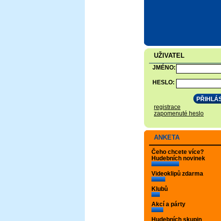
UŽIVATEL
JMÉNO:
HESLO:
registrace
zapomenuté heslo
ANKETA
Čeho chcete více?
Hudebních novinek
Videoklipů zdarma
Klubů
Akcí a párty
Hudebních skupin