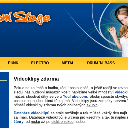
PUNK
ELECTRO
METAL
DRUM 'N' BASS
Videoklipy zdarma
Pokud se zajímáš o hudbu, rád jí posloucháš, a ještě raději se rovn
sleduj náš
hudební magazín
kde ti nabízíme velké množství
videok
můžeš sleodvat díky serveru
YouTube.com
. Sleduj spoustu skvělý
poslouchej hudbu, která tě zajímá. Videoklipy jsou zde díky serveru
přináší videoklipy zdarma tvých oblíbených
skupin
.
Databáze videoklipů
se stále rozšiřuje a tak můžeš každý den najít 
zajímají. Databáze videoklipů je určena pro všechny a tak tu najdeš 
žánry
, od
rocku
až po
elektronickou
hudbu.