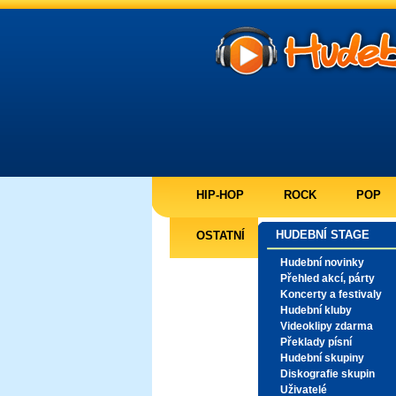
HIP-HOP
ROCK
POP
HUDEBNÍ STAGE
OSTATNÍ
Hudební novinky
Přehled akcí, párty
Koncerty a festivaly
Hudební kluby
Videoklipy zdarma
Překlady písní
Hudební skupiny
Diskografie skupin
Uživatelé