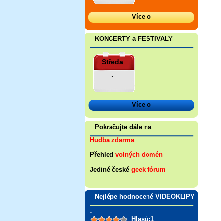
Více o
KONCERTY a FESTIVALY
Středa
.
Více o
Pokračujte dále na
Hudba zdarma
Přehled
volných domén
Jediné české
geek fórum
Nejlépe hodnocené VIDEOKLIPY
-
Hlasů:1