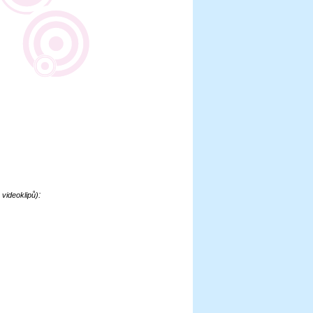
:
videoklipů)