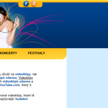
KONCERTY
FESTIVALY
ou díváš na
videoklipy
, tak
lipů zdarma
.
Videoklipy
ch
videoklipů zdarma
a
YouTube.com
, který ti
nové videoklipy, které tě
nejrůznější
hudební