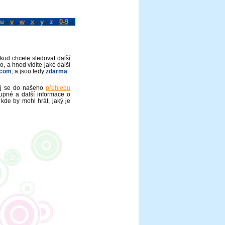
u
v
w
x
y z
0-9
okud chcete sledovat další
o, a hned vidíte jaké další
.com
, a jsou tedy
zdarma
.
vej se do našeho
přehledu
upné a další informace o
 kde by mohl hrát, jaký je