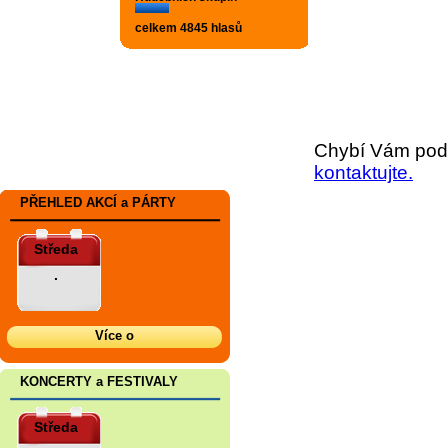
celkem 4845 hlasů
Chybí Vám podr
kontaktujte.
PŘEHLED AKCÍ a PÁRTY
Středa
.
Více o
KONCERTY a FESTIVALY
Středa