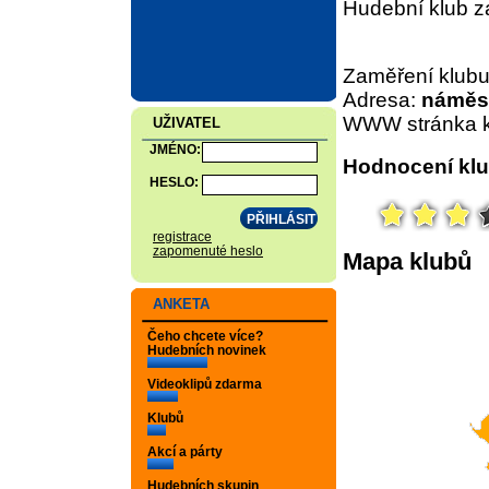
Hudební klub z
Zaměření klub
Adresa:
náměst
WWW stránka k
UŽIVATEL
JMÉNO:
Hodnocení kl
HESLO:
registrace
zapomenuté heslo
Mapa klubů
ANKETA
Čeho chcete více?
Hudebních novinek
Videoklipů zdarma
Klubů
Akcí a párty
Hudebních skupin