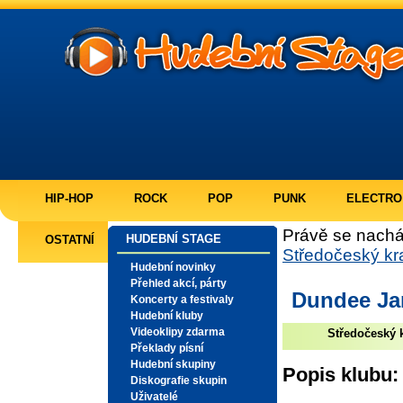
HIP-HOP
ROCK
POP
PUNK
ELECTRO
Právě se nachá
HUDEBNÍ STAGE
OSTATNÍ
Středočeský kr
Hudební novinky
Přehled akcí, párty
Dundee J
Koncerty a festivaly
Hudební kluby
Videoklipy zdarma
Středočeský k
Překlady písní
Hudební skupiny
Popis klubu:
Diskografie skupin
Uživatelé