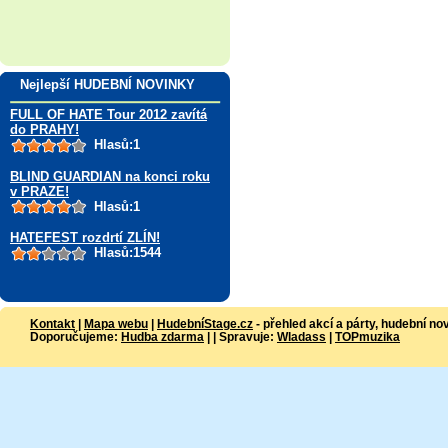
Nejlepší HUDEBNÍ NOVINKY
FULL OF HATE Tour 2012 zavítá
do PRAHY!
Hlasů:1
BLIND GUARDIAN na konci roku
v PRAZE!
Hlasů:1
HATEFEST rozdrtí ZLÍN!
Hlasů:1544
Kontakt
|
Mapa webu
|
HudebníStage.cz
- přehled akcí a párty, hudební no
Doporučujeme:
Hudba zdarma
| | Spravuje:
Wladass
|
TOPmuzika