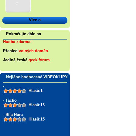
.
Více o
Pokračujte dále na
Hudba zdarma
Přehled
volných domén
Jediné české
geek fórum
Nejlépe hodnocené VIDEOKLIPY
-
Hlasů:1
- Tacho
Hlasů:13
- Bíla Hora
Hlasů:15