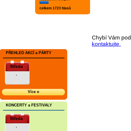
celkem 1723 hlasů
Chybí Vám podr
kontaktujte.
PŘEHLED AKCÍ a PÁRTY
Středa
.
Více o
KONCERTY a FESTIVALY
Středa
.