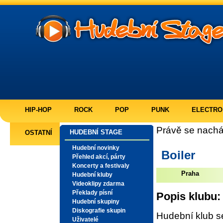
HIP-HOP
ROCK
POP
PUNK
ELECTRO
Právě se nachá
HUDEBNÍ STAGE
OSTATNÍ
Hudební novinky
Boiler
Přehled akcí, párty
Koncerty a festivaly
Praha
Hudební kluby
Videoklipy zdarma
Překlady písní
Popis klubu:
Hudební skupiny
Diskografie skupin
Hudební klub s
Uživatelé