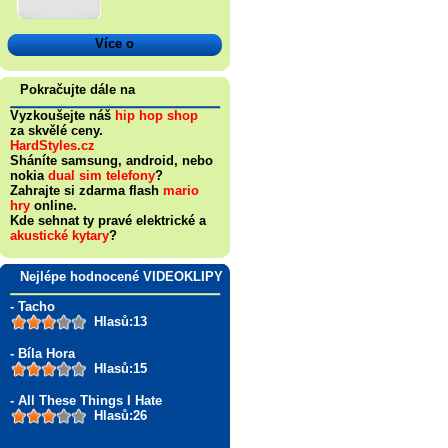
Více o
Pokračujte dále na
Vyzkoušejte náš
hip hop shop
za skvělé ceny.
HardStyles.cz
Sháníte samsung, android, nebo
nokia
dual sim telefony
?
Zahrajte si zdarma flash
mario
hry
online.
Kde sehnat ty pravé elektrické a
akustické kytary
?
Nejlépe hodnocené VIDEOKLIPY
- Tacho
Hlasů:13
- Bíla Hora
Hlasů:15
- All These Things I Hate
Hlasů:26