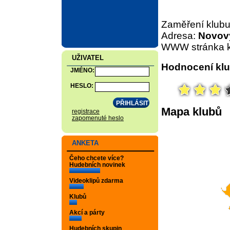
Zaměření klub
Adresa:
Novovy
WWW stránka k
UŽIVATEL
Hodnocení klu
JMÉNO:
HESLO:
Mapa klubů
registrace
zapomenuté heslo
ANKETA
Čeho chcete více?
Hudebních novinek
Videoklipů zdarma
Klubů
Akcí a párty
Hudebních skupin