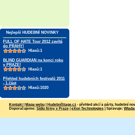
Nejlepší HUDEBNÍ NOVINKY
FULL OF HATE Tour 2012 zavítá
do PRAHY!
Hlasů:1
BLIND GUARDIAN na konci roku
v PRAZE!
Hlasů:1
Přehled hudebních festivalů 2011
- 1.část
Hlasů:1020
Kontakt
|
Mapa webu
|
HudebníStage.cz
- přehled akcí a párty, hudební no
Doporučujeme:
Sídlo firmy v Praze
|
eXon Technologies
| Spravuje:
Wlada