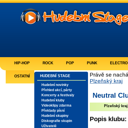
HIP-HOP
ROCK
POP
PUNK
ELECTRO
Právě se nachá
HUDEBNÍ STAGE
OSTATNÍ
Plzeňský kraj
Hudební novinky
Přehled akcí, párty
Neutral Cl
Koncerty a festivaly
Hudební kluby
Videoklipy zdarma
Plzeňský kraj
Překlady písní
Hudební skupiny
Popis klubu:
Diskografie skupin
Uživatelé