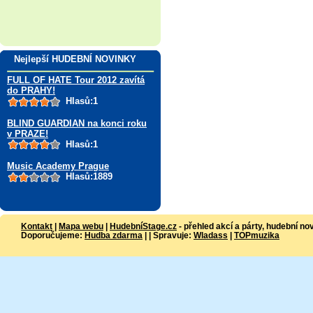
Nejlepší HUDEBNÍ NOVINKY
FULL OF HATE Tour 2012 zavítá
do PRAHY!
Hlasů:1
BLIND GUARDIAN na konci roku
v PRAZE!
Hlasů:1
Music Academy Prague
Hlasů:1889
Kontakt
|
Mapa webu
|
HudebníStage.cz
- přehled akcí a párty, hudební no
Doporučujeme:
Hudba zdarma
| | Spravuje:
Wladass
|
TOPmuzika