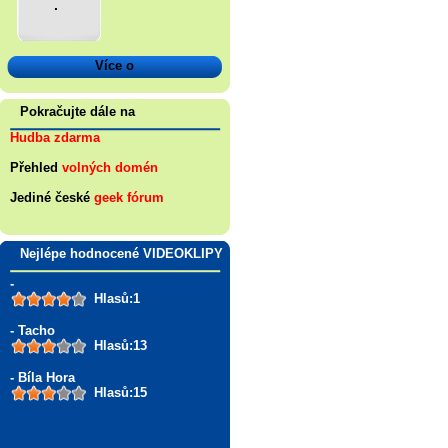
.
Více o
Pokračujte dále na
Hudba zdarma
Přehled
volných domén
Jediné české
geek fórum
Nejlépe hodnocené VIDEOKLIPY
-
Hlasů:1
- Tacho
Hlasů:13
- Bíla Hora
Hlasů:15