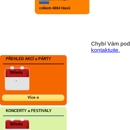
celkem 4884 hlasů
Chybí Vám podr
kontaktujte.
PŘEHLED AKCÍ a PÁRTY
Středa
.
Více o
KONCERTY a FESTIVALY
Středa