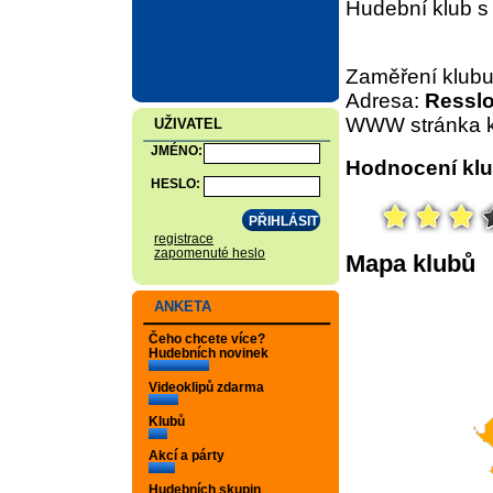
Hudební klub s 
Zaměření klub
Adresa:
Resslo
WWW stránka k
UŽIVATEL
JMÉNO:
Hodnocení klu
HESLO:
registrace
zapomenuté heslo
Mapa klubů
ANKETA
Čeho chcete více?
Hudebních novinek
Videoklipů zdarma
Klubů
Akcí a párty
Hudebních skupin