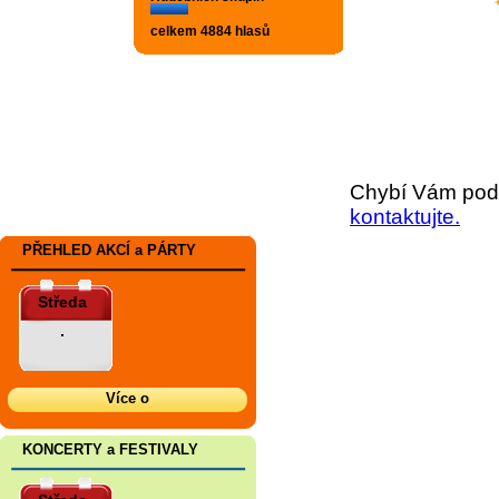
celkem 4884 hlasů
Chybí Vám podr
kontaktujte.
PŘEHLED AKCÍ a PÁRTY
Středa
.
Více o
KONCERTY a FESTIVALY