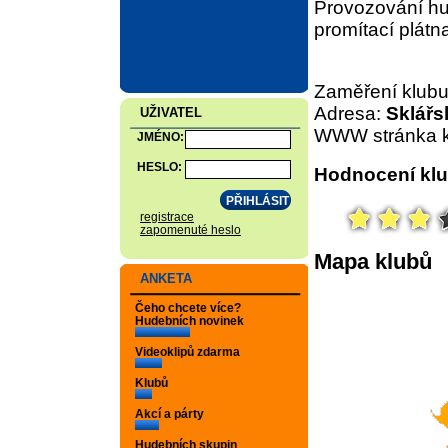
Provozování hud
promítací plátn
Zaměření klub
Adresa:
Sklářs
UŽIVATEL
WWW stránka k
JMÉNO:
HESLO:
Hodnocení klu
registrace
zapomenuté heslo
Mapa klubů
ANKETA
Čeho chcete více?
Hudebních novinek
Videoklipů zdarma
Klubů
Akcí a párty
Hudebních skupin