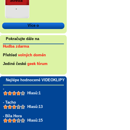
Středa
.
Více o
Pokračujte dále na
Hudba zdarma
Přehled
volných domén
Jediné české
geek fórum
Nejlépe hodnocené VIDEOKLIPY
-
Hlasů:1
- Tacho
Hlasů:13
- Bíla Hora
Hlasů:15