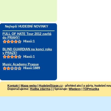
Nejlepší HUDEBNÍ NOVINKY
FULL OF HATE Tour 2012 zavítá
do PRAHY!
Hlasů:1
BLIND GUARDIAN na konci roku
v PRAZE!
Hlasů:1
Music Academy Prague
Hlasů:1889
Kontakt
|
Mapa webu
|
HudebníStage.cz
- přehled akcí a párty, hudební no
Doporučujeme:
Hudba zdarma
| | Spravuje:
Wladass
|
TOPmuzika