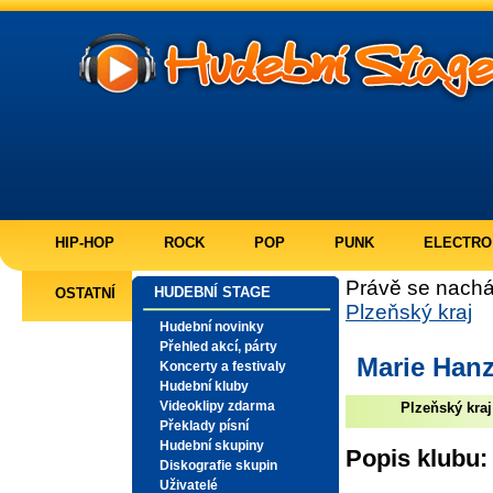
HIP-HOP
ROCK
POP
PUNK
ELECTRO
Právě se nachá
HUDEBNÍ STAGE
OSTATNÍ
Plzeňský kraj
Hudební novinky
Přehled akcí, párty
Marie Hanz
Koncerty a festivaly
Hudební kluby
Videoklipy zdarma
Plzeňský kraj
Překlady písní
Hudební skupiny
Popis klubu:
Diskografie skupin
Uživatelé