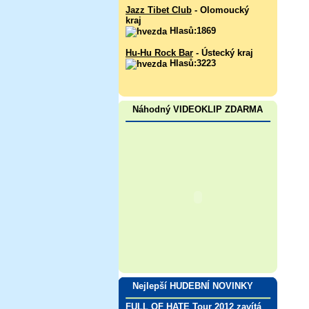
Jazz Tibet Club
- Olomoucký
kraj
Hlasů:1869
Hu-Hu Rock Bar
- Ústecký kraj
Hlasů:3223
Náhodný VIDEOKLIP ZDARMA
Nejlepší HUDEBNÍ NOVINKY
FULL OF HATE Tour 2012 zavítá