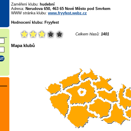
Zaměření klubu:
hudební
Adresa:
Nerudova 650, 463 65 Nové Město pod Smrkem
WWW stránka klubu:
www.fryyfest.webz.cz
Hodnocení klubu: Fryyfest
Celkem hlasů:
1401
Mapa klubů