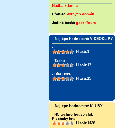
Hudba zdarma
Přehled
volných domén
Jediné české
geek fórum
Nejlépe hodnocené VIDEOKLIPY
-
Hlasů:1
- Tacho
Hlasů:13
- Bíla Hora
Hlasů:15
Nejlépe hodnocené KLUBY
THC techno house club
-
Plzeňský kraj
Hlasů:1428