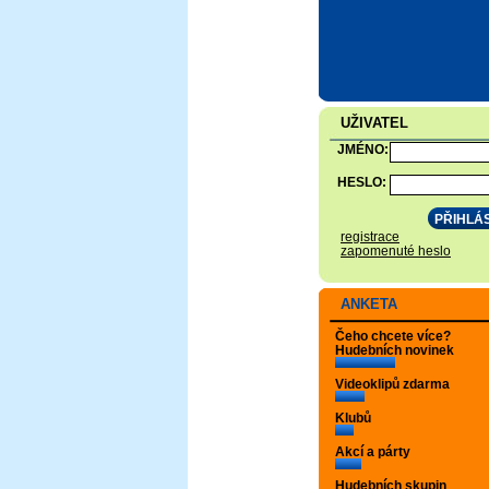
UŽIVATEL
JMÉNO:
HESLO:
registrace
zapomenuté heslo
ANKETA
Čeho chcete více?
Hudebních novinek
Videoklipů zdarma
Klubů
Akcí a párty
Hudebních skupin