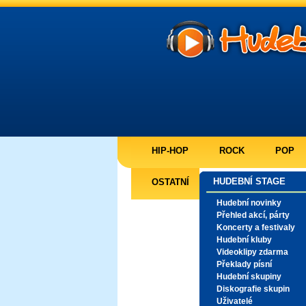
HIP-HOP
ROCK
POP
HUDEBNÍ STAGE
OSTATNÍ
Hudební novinky
Přehled akcí, párty
Koncerty a festivaly
Hudební kluby
Videoklipy zdarma
Překlady písní
Hudební skupiny
Diskografie skupin
Uživatelé