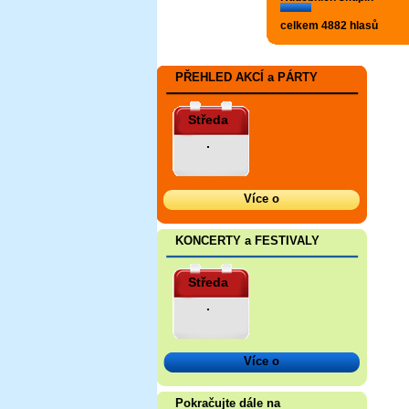
celkem 4882 hlasů
PŘEHLED AKCÍ a PÁRTY
Středa
.
Více o
KONCERTY a FESTIVALY
Středa
.
Více o
Pokračujte dále na