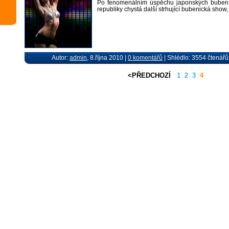
Po fenomenálním úspěchu japonských bube
republiky chystá další strhující bubenická show, 
Autor:
admin
, 8.října 2010 |
0 komentářů
| Shlédlo: 3554 čtenářů
<PŘEDCHOZÍ
1
2
3
4