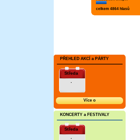
celkem 4864 hlasů
PŘEHLED AKCÍ a PÁRTY
Středa
.
Více o
KONCERTY a FESTIVALY
Středa
.