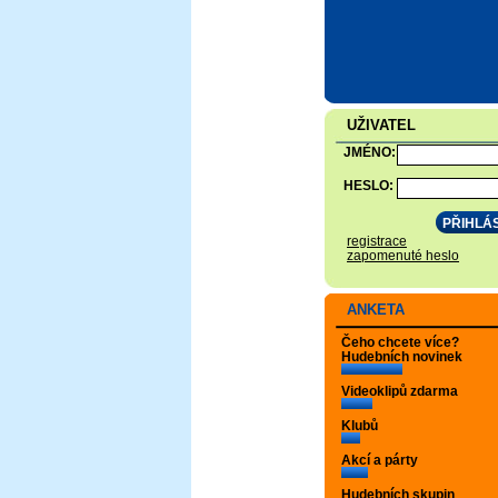
UŽIVATEL
JMÉNO:
HESLO:
registrace
zapomenuté heslo
ANKETA
Čeho chcete více?
Hudebních novinek
Videoklipů zdarma
Klubů
Akcí a párty
Hudebních skupin