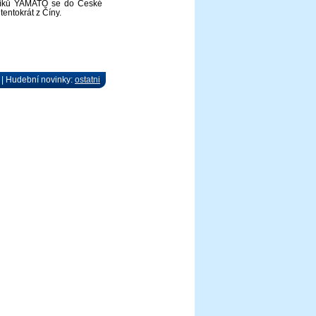
níků YAMATO se do České
tentokrát z Číny.
 | Hudební novinky:
ostatni