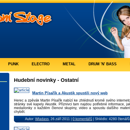
PUNK
ELECTRO
METAL
DRUM 'N' BASS
Hudební novinky - Ostatní
Martin Písařík a Akustik spustili nový web
Herec a zpěvák Martin Písařík nabízí ke zhlédnutí kromě svého interne
stránky své kapely Akustik. Příznivci tam najdou potřebné informace, jak
medailonky o každém členovi skupiny, video a spoustu dalšího mater
chybět.
Autor:
Wladass
, 26.září 2011 |
0 komentářů
| Shlédlo: 4280 čtenářů