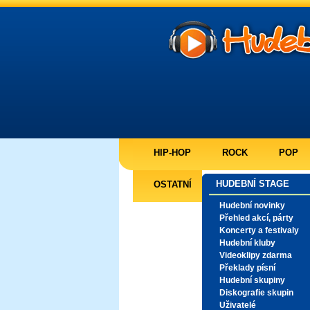
HIP-HOP
ROCK
POP
HUDEBNÍ STAGE
OSTATNÍ
Hudební novinky
Přehled akcí, párty
Koncerty a festivaly
Hudební kluby
Videoklipy zdarma
Překlady písní
Hudební skupiny
Diskografie skupin
Uživatelé