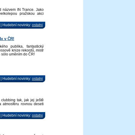
od názvem IN Trance. Jako
elkolepou pražskou akci
 | Hudební novinky:
ostatni
x v ČR!
ého publika, fantastický
ssově knize rekordů, mistr
m sólo uměním do ČR!
 | Hudební novinky:
ostatni
clubbing tak, jak jej ještě
 atmosféru rovnou deseti
 | Hudební novinky:
ostatni