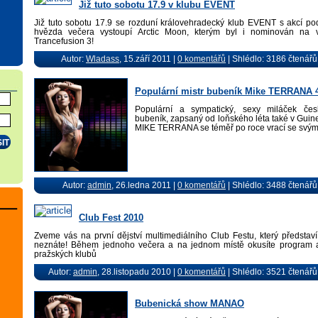
Již tuto sobotu 17.9 v klubu EVENT
Již tuto sobotu 17.9 se rozduní královehradecký klub EVENT s akcí p
hvězda večera vystoupí Arctic Moon, kterým byl i nominován na v
Trancefusion 3!
Autor:
Wladass
, 15.září 2011 |
0 komentářů
| Shlédlo: 3186 čtenářů
Populární mistr bubeník Mike TERRANA 4
Populární a sympatický, sexy miláček česk
bubeník, zapsaný od loňského léta také v Guine
MIKE TERRANA se téměř po roce vrací se svý
Autor:
admin
, 26.ledna 2011 |
0 komentářů
| Shlédlo: 3488 čtenářů
Club Fest 2010
Zveme vás na první dějství multimediálního Club Festu, který představí 
neznáte! Během jednoho večera a na jednom místě okusíte program a
pražských klubů
Autor:
admin
, 28.listopadu 2010 |
0 komentářů
| Shlédlo: 3521 čtenářů
Bubenická show MANAO