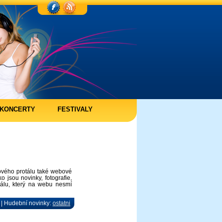
KONCERTY
FESTIVALY
tového protálu také webové
o jsou novinky, fotografie,
iálu, který na webu nesmí
 | Hudební novinky:
ostatni