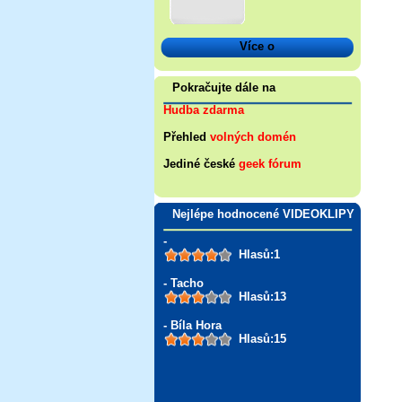
Více o
Pokračujte dále na
Hudba zdarma
Přehled
volných domén
Jediné české
geek fórum
Nejlépe hodnocené VIDEOKLIPY
-
Hlasů:1
- Tacho
Hlasů:13
- Bíla Hora
Hlasů:15