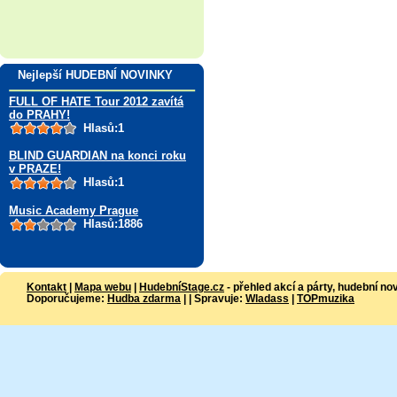
Nejlepší HUDEBNÍ NOVINKY
FULL OF HATE Tour 2012 zavítá
do PRAHY!
Hlasů:1
BLIND GUARDIAN na konci roku
v PRAZE!
Hlasů:1
Music Academy Prague
Hlasů:1886
Kontakt
|
Mapa webu
|
HudebníStage.cz
- přehled akcí a párty, hudební no
Doporučujeme:
Hudba zdarma
| | Spravuje:
Wladass
|
TOPmuzika