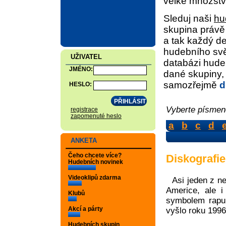
velké množst
Sleduj naši
hu
skupina právě
a tak každý de
hudebního sv
UŽIVATEL
databázi hude
JMÉNO:
dané skupiny, 
samozřejmě
d
HESLO:
Vyberte písmeno
registrace
zapomenuté heslo
a
b
c
d
ANKETA
Čeho chcete více?
Diskografie
Hudebních novinek
Videoklipů zdarma
Asi jeden z n
Americe, ale 
Klubů
symbolem rapu.
Akcí a párty
vyšlo roku 1996
Hudebních skupin