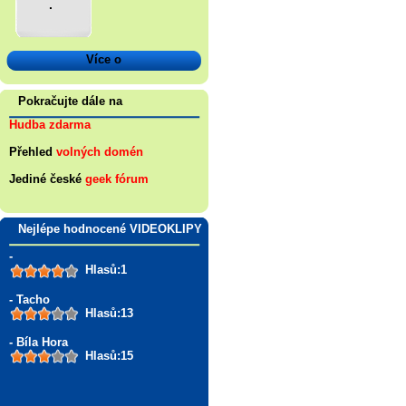
.
Více o
Pokračujte dále na
Hudba zdarma
Přehled
volných domén
Jediné české
geek fórum
Nejlépe hodnocené VIDEOKLIPY
-
Hlasů:1
- Tacho
Hlasů:13
- Bíla Hora
Hlasů:15