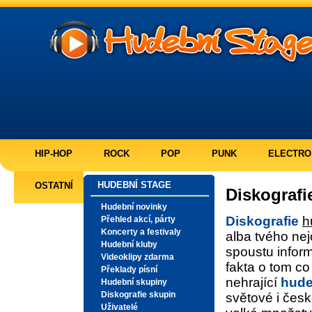
HIP-HOP
ROCK
POP
PUNK
ELECTRO
HUDEBNÍ STAGE
OSTATNÍ
Diskografi
Hudební novinky
Diskografie
h
Přehled akcí, párty
Koncerty a festivaly
alba tvého nej
Hudební kluby
spoustu inform
Videoklipy zdarma
fakta o tom co
Překlady písní
nehrající
hude
Hudební skupiny
Diskografie skupin
světové i čes
Uživatelé