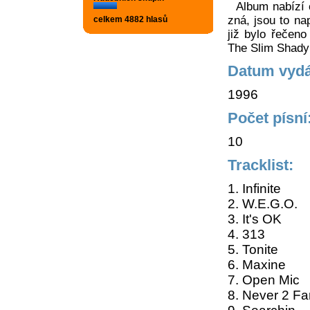
Album nabízí 
zná, jsou to na
celkem 4882 hlasů
již bylo řečen
The Slim Shady 
Datum vydá
1996
Počet písní
10
Tracklist:
1. Infinite
2. W.E.G.O.
3. It's OK
4. 313
5. Tonite
6. Maxine
7. Open Mic
8. Never 2 Fa