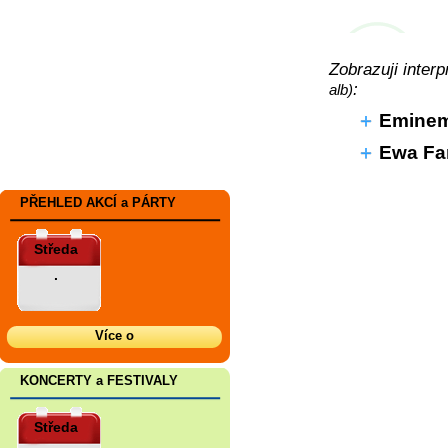
Zobrazuji inter
:
alb)
Emine
Ewa Fa
PŘEHLED AKCÍ a PÁRTY
Středa
.
Více o
KONCERTY a FESTIVALY
Středa